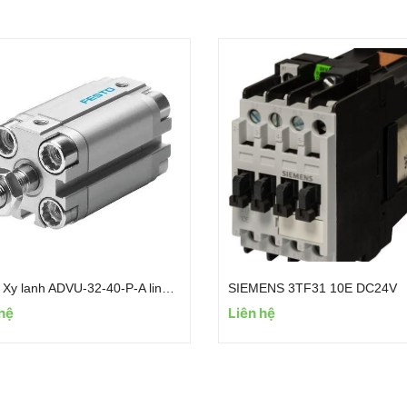
Festo Xy lanh ADVU-32-40-P-A linh Kiện Máy In KBA105 / KBA
SIEMENS 3TF31 10E DC24V
 hệ
Liên hệ