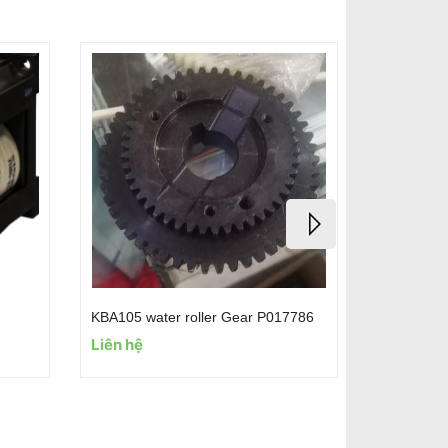
KBA105 water roller Gear P017786
Liên hệ
Liên hệ