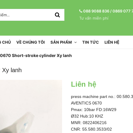
088 9088 836
/
0869 077 
Tư vấn miễn phí
 CHỦ
VỀ CHÚNG TÔI
SẢN PHẨM
TIN TỨC
LIÊN HỆ
670 Short-stroke cylinder Xy lanh
 Xy lanh
Liên hệ
press machine part no.: 00.580.3
AVENTICS 0670
Pmax: 10bar FD:16W29
Ø32 Hub:10 KHZ
MNR: 0822406216
CNR: 55.580.3533/02