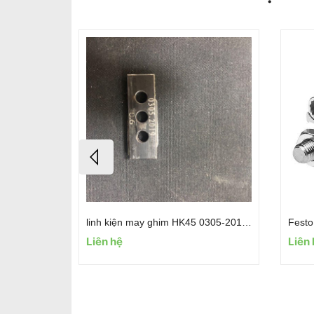
Hasberg Steel strip, metal foils, feeler gauge tape
linh kiện may ghim HK45 0305-2019 0.6
Liên hệ
Liên