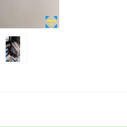
Phóng
to